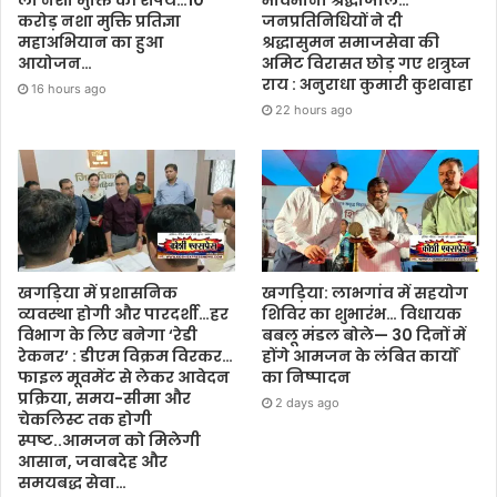
करोड़ नशा मुक्ति प्रतिज्ञा
जनप्रतिनिधियों ने दी
महाअभियान का हुआ
श्रद्धासुमन समाजसेवा की
आयोजन…
अमिट विरासत छोड़ गए शत्रुघ्न
राय : अनुराधा कुमारी कुशवाहा
16 hours ago
22 hours ago
खगड़िया में प्रशासनिक
खगड़िया: लाभगांव में सहयोग
व्यवस्था होगी और पारदर्शी…हर
शिविर का शुभारंभ… विधायक
विभाग के लिए बनेगा ‘रेडी
बबलू मंडल बोले— 30 दिनों में
रेकनर’ : डीएम विक्रम विरकर…
होंगे आमजन के लंबित कार्यों
फाइल मूवमेंट से लेकर आवेदन
का निष्पादन
प्रक्रिया, समय-सीमा और
2 days ago
चेकलिस्ट तक होगी
स्पष्ट..आमजन को मिलेगी
आसान, जवाबदेह और
समयबद्ध सेवा…