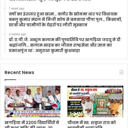
1 week ago
वर्षों का इंतज़ार हुआ खत्म… बलौर के खोनमा धार पर विधायक
बबलू कुमार मंडल ने निजी कोष से बनवाया पीपा पुल… किसानों,
छात्रों और ग्रामीणों के चेहरों पर लौटी मुस्कान
2 weeks ago
डॉ. ए.पी.जे. अब्दुल कलाम की पुण्यतिथि पर खगड़िया जदयू ने दी
श्रद्धांजलि… कलाम साहब का जीवन राष्ट्रसेवा और ज्ञान का
प्रकाशपुंज था : अनुराधा कुमारी कुशवाहा
Recent News
खगड़िया में 2200 विद्यार्थियों ने
चौथम में स्व. शत्रुघ्न राय को
ली नशा मुक्ति की शपथ…10
भावभीनी श्रद्धांजलि…