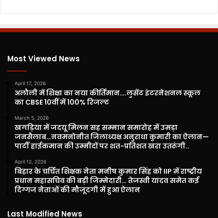
Most Viewed News
April 17, 2026
अलौली में शिक्षा का नया कीर्तिमान….लुसेंट इंटरनेशनल स्कूल
का CBSE 10वीं में 100% रिजल्ट
March 5, 2026
खगड़िया में जदयू मिलन सह सम्मान समारोह में उमड़ा
जनसैलाब…नवमनोनीत जिलाध्यक्ष अनुराधा कुमारी का ऐलान—
पार्टी हाईकमान की उम्मीदों पर शत-प्रतिशत खरा उतरूंगी..
April 12, 2026
बिहार के चर्चित शिक्षक नेता मनीष कुमार सिंह को IIP में राष्ट्रीय
प्रधान महासचिव की बड़ी जिम्मेदारी… तेजस्वी यादव समेत कई
दिग्गज नेताओं की मौजूदगी में हुआ ऐलान
Last Modified News