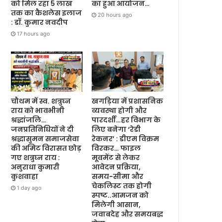
को मिल रहा 5 लाख
का हुआ आयोजन…
तक का कैशलेस इलाज
20 hours ago
: डॉ. कुमार नवदीप
17 hours ago
चौथम में स्व. शत्रुघ्न
खगड़िया में प्रशासनिक
राय को भावभीनी
व्यवस्था होगी और
श्रद्धांजलि…
पारदर्शी…हर विभाग के
जनप्रतिनिधियों ने दी
लिए बनेगा ‘रेडी
श्रद्धासुमन समाजसेवा
रेकनर’ : डीएम विक्रम
की अमिट विरासत छोड़
विरकर… फाइल
गए शत्रुघ्न राय :
मूवमेंट से लेकर
अनुराधा कुमारी
आवेदन प्रक्रिया,
कुशवाहा
समय-सीमा और
चेकलिस्ट तक होगी
1 day ago
स्पष्ट..आमजन को
मिलेगी आसान,
जवाबदेह और समयबद्ध