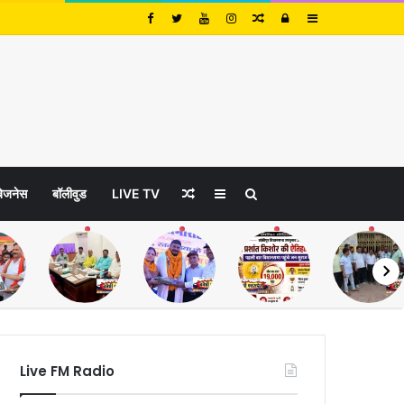
Random
Log
Sidebar
Article
In
Random
Sidebar
Search
िजनेस
बॉलीवुड
LIVE TV
Article
for
Live FM Radio