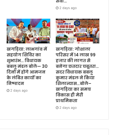
सेवा…
2 days ago
खगड़िया: लाभगांव में
खगड़िया: गोशाला
सहयोग शिविर का
परिसर में 14 लाख 99
शुभारंभ… विधायक
हजार की लागत से
बबलू मंडल बोले— 30
बनेगा छतदार चबूतरा…
दिनों में होंगे आमजन
सदर विधायक बबलू
के लंबित कार्यों का
कुमार मंडल ने किया
निष्पादन
शिलान्यास…बोले–
खगड़िया का समग्र
2 days ago
विकास ही मेरी
प्राथमिकता
2 days ago