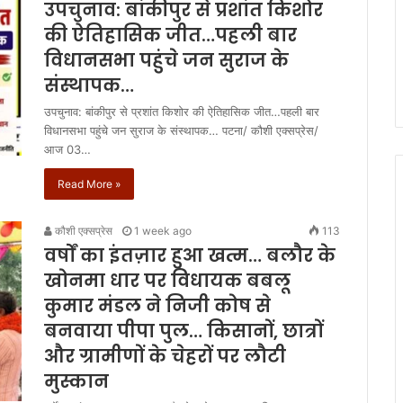
उपचुनाव: बांकीपुर से प्रशांत किशोर
की ऐतिहासिक जीत…पहली बार
विधानसभा पहुंचे जन सुराज के
संस्थापक…
उपचुनाव: बांकीपुर से प्रशांत किशोर की ऐतिहासिक जीत…पहली बार
विधानसभा पहुंचे जन सुराज के संस्थापक… पटना/ कौशी एक्सप्रेस/
आज 03…
Read More »
कौशी एक्सप्रेस
1 week ago
113
वर्षों का इंतज़ार हुआ खत्म… बलौर के
खोनमा धार पर विधायक बबलू
कुमार मंडल ने निजी कोष से
बनवाया पीपा पुल… किसानों, छात्रों
और ग्रामीणों के चेहरों पर लौटी
मुस्कान