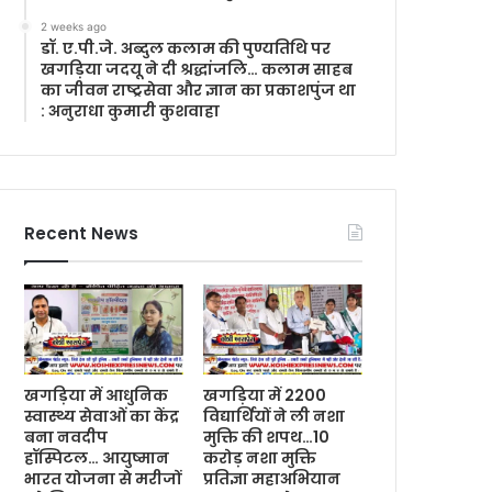
2 weeks ago
डॉ. ए.पी.जे. अब्दुल कलाम की पुण्यतिथि पर
खगड़िया जदयू ने दी श्रद्धांजलि… कलाम साहब
का जीवन राष्ट्रसेवा और ज्ञान का प्रकाशपुंज था
: अनुराधा कुमारी कुशवाहा
Recent News
खगड़िया में आधुनिक
खगड़िया में 2200
स्वास्थ्य सेवाओं का केंद्र
विद्यार्थियों ने ली नशा
बना नवदीप
मुक्ति की शपथ…10
हॉस्पिटल… आयुष्मान
करोड़ नशा मुक्ति
भारत योजना से मरीजों
प्रतिज्ञा महाअभियान