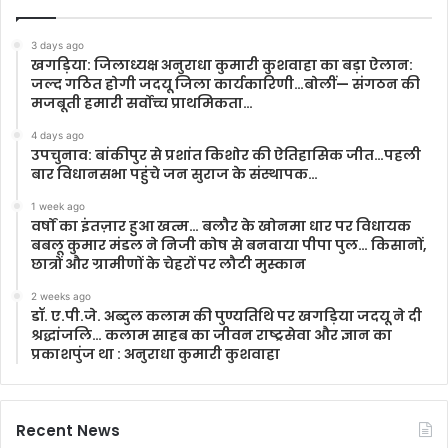
3 days ago
खगड़िया: जिलाध्यक्ष अनुराधा कुमारी कुशवाहा का बड़ा ऐलान:
जल्द गठित होगी जदयू जिला कार्यकारिणी…बोलीं— संगठन की
मजबूती हमारी सर्वोच्च प्राथमिकता…
4 days ago
उपचुनाव: बांकीपुर से प्रशांत किशोर की ऐतिहासिक जीत…पहली
बार विधानसभा पहुंचे जन सुराज के संस्थापक…
1 week ago
वर्षों का इंतज़ार हुआ खत्म… बलौर के खोनमा धार पर विधायक
बबलू कुमार मंडल ने निजी कोष से बनवाया पीपा पुल… किसानों,
छात्रों और ग्रामीणों के चेहरों पर लौटी मुस्कान
2 weeks ago
डॉ. ए.पी.जे. अब्दुल कलाम की पुण्यतिथि पर खगड़िया जदयू ने दी
श्रद्धांजलि… कलाम साहब का जीवन राष्ट्रसेवा और ज्ञान का
प्रकाशपुंज था : अनुराधा कुमारी कुशवाहा
Recent News