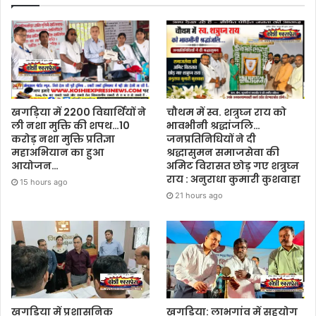
खगड़िया में 2200 विद्यार्थियों ने
चौथम में स्व. शत्रुघ्न राय को
ली नशा मुक्ति की शपथ…10
भावभीनी श्रद्धांजलि…
करोड़ नशा मुक्ति प्रतिज्ञा
जनप्रतिनिधियों ने दी
महाअभियान का हुआ
श्रद्धासुमन समाजसेवा की
आयोजन…
अमिट विरासत छोड़ गए शत्रुघ्न
राय : अनुराधा कुमारी कुशवाहा
15 hours ago
21 hours ago
खगड़िया में प्रशासनिक
खगड़िया: लाभगांव में सहयोग