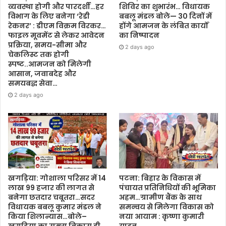
व्यवस्था होगी और पारदर्शी…हर
शिविर का शुभारंभ… विधायक
विभाग के लिए बनेगा ‘रेडी
बबलू मंडल बोले— 30 दिनों में
रेकनर’ : डीएम विक्रम विरकर…
होंगे आमजन के लंबित कार्यों
फाइल मूवमेंट से लेकर आवेदन
का निष्पादन
प्रक्रिया, समय-सीमा और
2 days ago
चेकलिस्ट तक होगी
स्पष्ट..आमजन को मिलेगी
आसान, जवाबदेह और
समयबद्ध सेवा…
2 days ago
खगड़िया: गोशाला परिसर में 14
पटना: बिहार के विकास में
लाख 99 हजार की लागत से
पंचायत प्रतिनिधियों की भूमिका
बनेगा छतदार चबूतरा…सदर
अहम…ग्रामीण बैंक के साथ
विधायक बबलू कुमार मंडल ने
समन्वय से मिलेगा विकास को
किया शिलान्यास…बोले–
नया आयाम : कृष्णा कुमारी