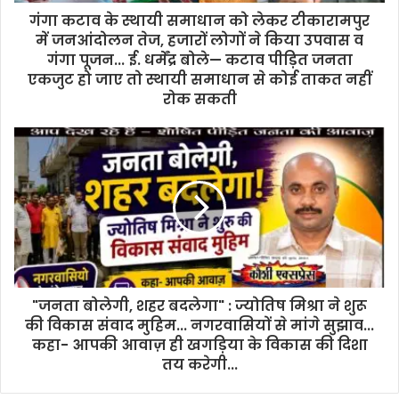
का
गंगा कटाव के स्थायी समाधान को लेकर टीकारामपुर
कैशलेस
में जनआंदोलन तेज, हजारों लोगों ने किया उपवास व
इलाज
गंगा पूजन... ई. धर्मेंद्र बोले— कटाव पीड़ित जनता
:
एकजुट हो जाए तो स्थायी समाधान से कोई ताकत नहीं
डॉ.
रोक सकती
कुमार
नवदीप
"जनता बोलेगी, शहर बदलेगा" : ज्योतिष मिश्रा ने शुरू
की विकास संवाद मुहिम... नगरवासियों से मांगे सुझाव...
कहा- आपकी आवाज़ ही खगड़िया के विकास की दिशा
तय करेगी...