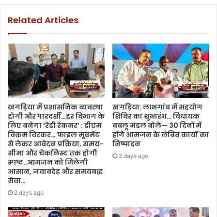
Related Articles
खगड़िया में प्रशासनिक व्यवस्था
खगड़िया: लाभगांव में सहयोग
होगी और पारदर्शी…हर विभाग के
शिविर का शुभारंभ… विधायक
लिए बनेगा ‘रेडी रेकनर’ : डीएम
बबलू मंडल बोले— 30 दिनों में
विक्रम विरकर… फाइल मूवमेंट
होंगे आमजन के लंबित कार्यों का
से लेकर आवेदन प्रक्रिया, समय-
निष्पादन
सीमा और चेकलिस्ट तक होगी
2 days ago
स्पष्ट..आमजन को मिलेगी
आसान, जवाबदेह और समयबद्ध
सेवा…
2 days ago