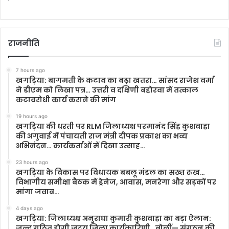
राजनीति
7 hours ago
खगड़िया: बागमती के कटाव का बढ़ा खतरा… सांसद राजेश वर्मा
ने डीएम को लिखा पत्र… उत्तरी व दक्षिणी बहोरवा में तत्काल
कटावरोधी कार्य कराने की मांग
19 hours ago
खगड़िया की धरती पर RLM जिलाध्यक्ष परमानंद सिंह कुशवाहा
की अगुवाई में पंचायती राज मंत्री दीपक प्रकाश का भव्य
अभिनंदन… कार्यकर्ताओं में दिखा उत्साह…
23 hours ago
खगड़िया के विकास पर विधायक बबलू मंडल का सख्त रुख…
विभागीय समीक्षा बैठक में ड्रेनेज, आवास, मनरेगा और सड़कों पर
मांगा जवाब…
4 days ago
खगड़िया: जिलाध्यक्ष अनुराधा कुमारी कुशवाहा का बड़ा ऐलान:
जल्द गठित होगी जदयू जिला कार्यकारिणी…बोलीं— संगठन की