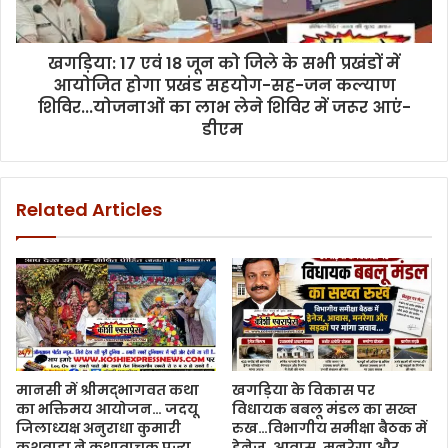
खगड़िया: 17 एवं 18 जून को जिले के सभी प्रखंडों में
आयोजित होगा प्रखंड सहयोग-सह-जन कल्याण
शिविर...योजनाओं का लाभ लेने शिविर में जरूर आएं-
डीएम
Related Articles
मानसी में श्रीमद्भागवत कथा
खगड़िया के विकास पर
का भक्तिमय आयोजन… जदयू
विधायक बबलू मंडल का सख्त
जिलाध्यक्ष अनुराधा कुमारी
रुख…विभागीय समीक्षा बैठक में
कुशवाहा ने कथावाचक पूज्य
ड्रेनेज, आवास, मनरेगा और