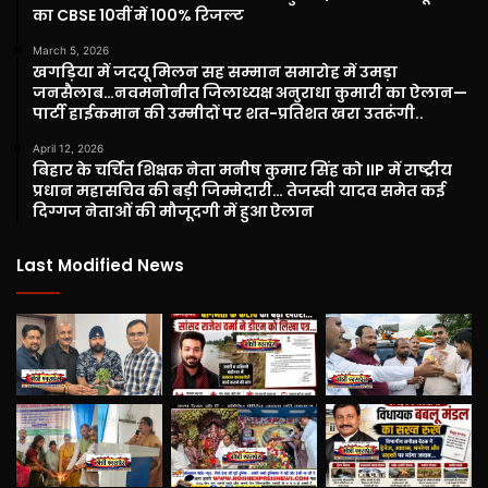
का CBSE 10वीं में 100% रिजल्ट
March 5, 2026
खगड़िया में जदयू मिलन सह सम्मान समारोह में उमड़ा
जनसैलाब…नवमनोनीत जिलाध्यक्ष अनुराधा कुमारी का ऐलान—
पार्टी हाईकमान की उम्मीदों पर शत-प्रतिशत खरा उतरूंगी..
April 12, 2026
बिहार के चर्चित शिक्षक नेता मनीष कुमार सिंह को IIP में राष्ट्रीय
प्रधान महासचिव की बड़ी जिम्मेदारी… तेजस्वी यादव समेत कई
दिग्गज नेताओं की मौजूदगी में हुआ ऐलान
Last Modified News