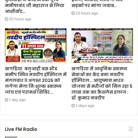
मनीषानंद जी महाराज से लिया
सड़कों पर मांगा जवाब…
आशीर्वाद…
23 hours ago
20 hours ago
खगड़िया: बलुआही बस स्टैंड
खगड़िया में आधुनिक स्वास्थ्य
समीप स्थित नवदीप हॉस्पिटल में
सेवाओं का केंद्र बना नवदीप
मंगलवार 11 अगस्त 2026 को
हॉस्पिटल… आयुष्मान भारत
लगेगा मेगा निःशुल्क स्वास्थ्य
योजना से मरीजों को मिल रहा 5
जांच एवं परामर्श शिविर….
लाख तक का कैशलेस इलाज :
डॉ. कुमार नवदीप
1 day ago
2 days ago
Live FM Radio