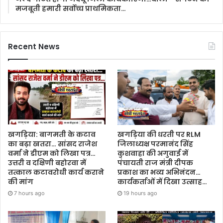
मजबूती हमारी सर्वोच्च प्राथमिकता…
Recent News
खगड़िया: बागमती के कटाव
खगड़िया की धरती पर RLM
का बढ़ा खतरा… सांसद राजेश
जिलाध्यक्ष परमानंद सिंह
वर्मा ने डीएम को लिखा पत्र…
कुशवाहा की अगुवाई में
उत्तरी व दक्षिणी बहोरवा में
पंचायती राज मंत्री दीपक
तत्काल कटावरोधी कार्य कराने
प्रकाश का भव्य अभिनंदन…
की मांग
कार्यकर्ताओं में दिखा उत्साह…
7 hours ago
19 hours ago