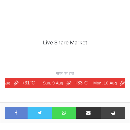
Live Share Market
मौषम का हाल
+31°C
+33°C
+32°C
Sun, 9 Aug
Mon, 10 Aug
Facebook
Twitter
WhatsApp
Share via Email
Print