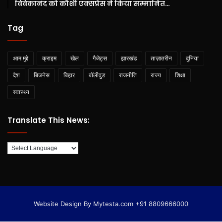
विवेकानंद को कौशी एक्सप्रेस ने किया सम्मानित…
Tag
आम मुद्दे
क्राइम
खेल
गैजेट्स
झारखंड
ताज़ातरीन
दुनिया
देश
बिजनेस
बिहार
बॉलीवुड
राजनीति
राज्य
शिक्षा
स्वास्थ्य
Translate This News:
Website Design By Mytesta.com +91 8809666000