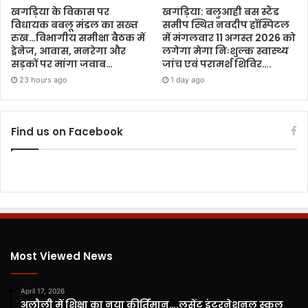
खगड़िया के विकास पर
खगड़िया: बलुआही बस स्टैंड
विधायक बबलू मंडल का सख्त
समीप स्थित नवदीप हॉस्पिटल
रुख…विभागीय समीक्षा बैठक में
में मंगलवार 11 अगस्त 2026 को
ड्रेनेज, आवास, मनरेगा और
लगेगा मेगा निःशुल्क स्वास्थ्य
सड़कों पर मांगा जवाब…
जांच एवं परामर्श शिविर….
23 hours ago
1 day ago
Find us on Facebook
Most Viewed News
April 17, 2026
अलौली में शिक्षा का नया कीर्तिमान….लुसेंट इंटरनेशनल स्कूल