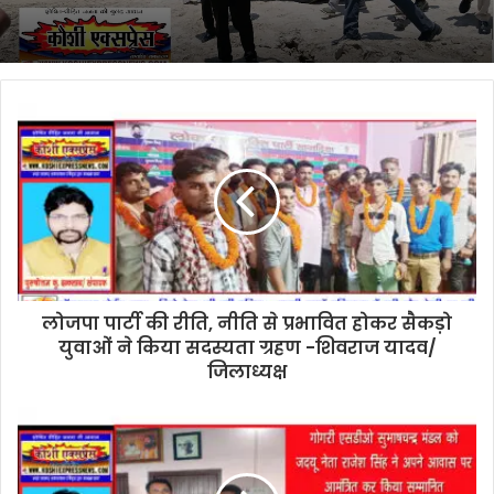
प्रशासन…
डीएम
विक्रम
विरकर
ने
चौथम-
बेलदौर
के
संवेदनशील
स्थलों
का
किया
निरीक्षण
लोजपा पार्टी की रीति, नीति से प्रभावित होकर सैकड़ो
युवाओं ने किया सदस्यता ग्रहण -शिवराज यादव/
जिलाध्यक्ष