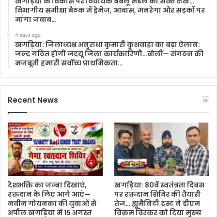
खगड़िया के विकास पर विधायक बबलू मंडल का सख्त रुख…
विभागीय समीक्षा बैठक में ड्रेनेज, आवास, मनरेगा और सड़कों पर
मांगा जवाब…
4 days ago
खगड़िया: जिलाध्यक्ष अनुराधा कुमारी कुशवाहा का बड़ा ऐलान:
जल्द गठित होगी जदयू जिला कार्यकारिणी…बोलीं— संगठन की
मजबूती हमारी सर्वोच्च प्राथमिकता…
Recent News
देशभक्ति का जज्बा दिखाएं,
खगड़िया: 80वें स्वतंत्रता दिवस
रक्तदान के लिए आगे आएं—
पर रक्तदान शिविर की तैयारी
नवीन गोयनका की युवाओं से
तेज… ह्यूमैनिटी ट्रस्ट ने डीएम
अपील खगड़िया में 15 अगस्त
विक्रम विरकर को दिया मुख्य