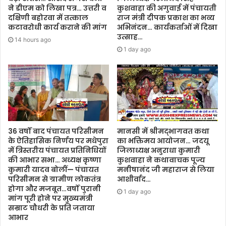
ने डीएम को लिखा पत्र… उत्तरी व
कुशवाहा की अगुवाई में पंचायती
दक्षिणी बहोरवा में तत्काल
राज मंत्री दीपक प्रकाश का भव्य
कटावरोधी कार्य कराने की मांग
अभिनंदन… कार्यकर्ताओं में दिखा
उत्साह…
14 hours ago
1 day ago
36 वर्षों बाद पंचायत परिसीमन
मानसी में श्रीमद्भागवत कथा
के ऐतिहासिक निर्णय पर मधेपुरा
का भक्तिमय आयोजन… जदयू
में त्रिस्तरीय पंचायत प्रतिनिधियों
जिलाध्यक्ष अनुराधा कुमारी
की आभार सभा… अध्यक्ष कृष्णा
कुशवाहा ने कथावाचक पूज्य
कुमारी यादव बोलीं— पंचायत
मनीषानंद जी महाराज से लिया
परिसीमन से ग्रामीण लोकतंत्र
आशीर्वाद…
होगा और मजबूत…वर्षों पुरानी
1 day ago
मांग पूरी होने पर मुख्यमंत्री
सम्राट चौधरी के प्रति जताया
आभार