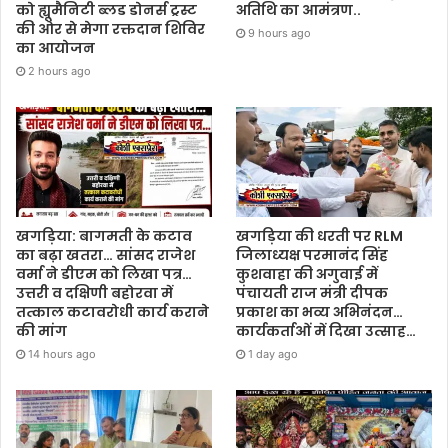
को ह्यूमैनिटी ब्लड डोनर्स ट्रस्ट
अतिथि का आमंत्रण..
की ओर से मेगा रक्तदान शिविर
9 hours ago
का आयोजन
2 hours ago
खगड़िया: बागमती के कटाव
खगड़िया की धरती पर RLM
का बढ़ा खतरा… सांसद राजेश
जिलाध्यक्ष परमानंद सिंह
वर्मा ने डीएम को लिखा पत्र…
कुशवाहा की अगुवाई में
उत्तरी व दक्षिणी बहोरवा में
पंचायती राज मंत्री दीपक
तत्काल कटावरोधी कार्य कराने
प्रकाश का भव्य अभिनंदन…
की मांग
कार्यकर्ताओं में दिखा उत्साह…
14 hours ago
1 day ago