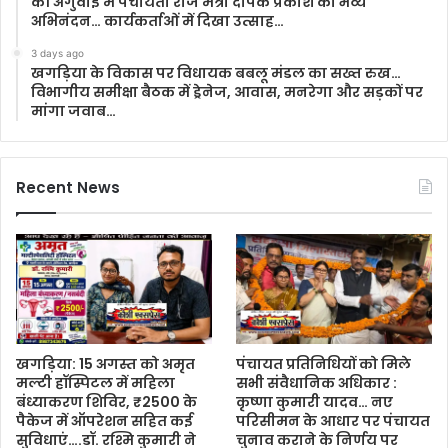
की अगुवाई में पंचायती राज मंत्री दीपक प्रकाश का भव्य
अभिनंदन… कार्यकर्ताओं में दिखा उत्साह…
3 days ago
खगड़िया के विकास पर विधायक बबलू मंडल का सख्त रुख…
विभागीय समीक्षा बैठक में ड्रेनेज, आवास, मनरेगा और सड़कों पर
मांगा जवाब…
Recent News
खगड़िया: 15 अगस्त को अमृत
पंचायत प्रतिनिधियों को मिले
मल्टी हॉस्पिटल में महिला
सभी संवैधानिक अधिकार :
बंध्याकरण शिविर, ₹2500 के
कृष्णा कुमारी यादव… नए
पैकेज में ऑपरेशन सहित कई
परिसीमन के आधार पर पंचायत
सुविधाएं….डॉ. रश्मि कुमारी ने
चुनाव कराने के निर्णय पर