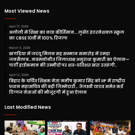
Most Viewed News
April 17, 2026
अलौली में शिक्षा का नया कीर्तिमान….लुसेंट इंटरनेशनल स्कूल
का CBSE 10वीं में 100% रिजल्ट
March 5, 2026
खगड़िया में जदयू मिलन सह सम्मान समारोह में उमड़ा
जनसैलाब…नवमनोनीत जिलाध्यक्ष अनुराधा कुमारी का ऐलान—
पार्टी हाईकमान की उम्मीदों पर शत-प्रतिशत खरा उतरूंगी..
April 12, 2026
बिहार के चर्चित शिक्षक नेता मनीष कुमार सिंह को IIP में राष्ट्रीय
प्रधान महासचिव की बड़ी जिम्मेदारी… तेजस्वी यादव समेत कई
दिग्गज नेताओं की मौजूदगी में हुआ ऐलान
Last Modified News