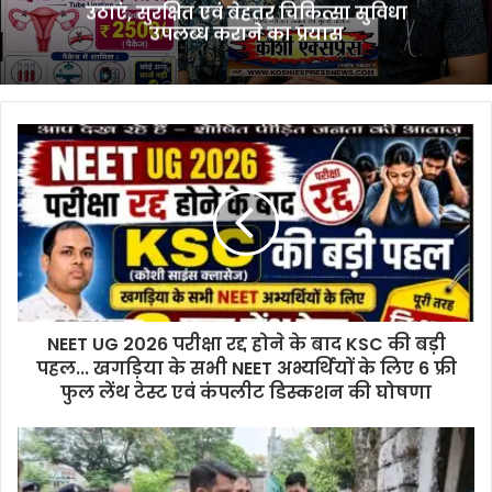
उठाएं, सुरक्षित एवं बेहतर चिकित्सा सुविधा
में
उपलब्ध कराने का प्रयास
महिला
बंध्याकरण
शिविर,
₹2500
के
पैकेज
में
ऑपरेशन
सहित
कई
सुविधाएं….डॉ.
रश्मि
कुमारी
ने
NEET UG 2026 परीक्षा रद्द होने के बाद KSC की बड़ी
कहा
पहल... खगड़िया के सभी NEET अभ्यर्थियों के लिए 6 फ्री
—
फुल लेंथ टेस्ट एवं कंपलीट डिस्कशन की घोषणा
जरूरतमंद
महिलाएं
शिविर
का