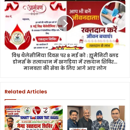
महिलाएं
शिविर
का
लाभ
उठाएं,
सुरक्षित
एवं
बेहतर
चिकित्सा
विश्व थैलेसीमिया दिवस पर 8 मई को : ह्यूमैनिटी ब्लड
सुविधा
डोनर्स के तत्वाधान में खगड़िया में रक्तदान शिविर...
उपलब्ध
मानवता की सेवा के लिए आगे आए लोग
कराने
का
प्रयास
Related Articles