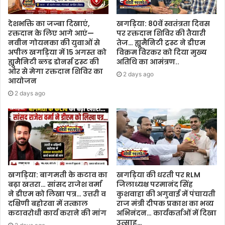
देशभक्ति का जज्बा दिखाएं,
खगड़िया: 80वें स्वतंत्रता दिवस
रक्तदान के लिए आगे आएं—
पर रक्तदान शिविर की तैयारी
नवीन गोयनका की युवाओं से
तेज… ह्यूमैनिटी ट्रस्ट ने डीएम
अपील खगड़िया में 15 अगस्त को
विक्रम विरकर को दिया मुख्य
ह्यूमैनिटी ब्लड डोनर्स ट्रस्ट की
अतिथि का आमंत्रण..
ओर से मेगा रक्तदान शिविर का
2 days ago
आयोजन
2 days ago
खगड़िया: बागमती के कटाव का
खगड़िया की धरती पर RLM
बढ़ा खतरा… सांसद राजेश वर्मा
जिलाध्यक्ष परमानंद सिंह
ने डीएम को लिखा पत्र… उत्तरी व
कुशवाहा की अगुवाई में पंचायती
दक्षिणी बहोरवा में तत्काल
राज मंत्री दीपक प्रकाश का भव्य
कटावरोधी कार्य कराने की मांग
अभिनंदन… कार्यकर्ताओं में दिखा
उत्साह…