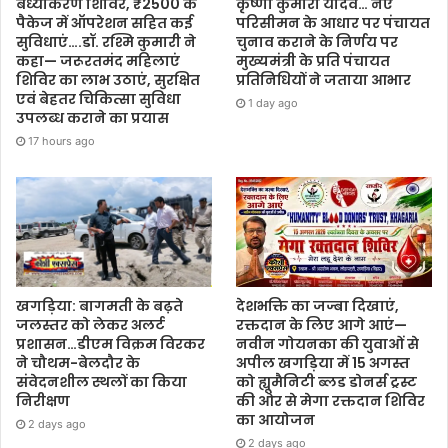
बंध्याकरण शिविर, ₹2500 के
कृष्णा कुमारी यादव… नए
पैकेज में ऑपरेशन सहित कई
परिसीमन के आधार पर पंचायत
सुविधाएं….डॉ. रश्मि कुमारी ने
चुनाव कराने के निर्णय पर
कहा— जरूरतमंद महिलाएं
मुख्यमंत्री के प्रति पंचायत
शिविर का लाभ उठाएं, सुरक्षित
प्रतिनिधियों ने जताया आभार
एवं बेहतर चिकित्सा सुविधा
1 day ago
उपलब्ध कराने का प्रयास
17 hours ago
देशभक्ति का जज्बा दिखाएं,
खगड़िया: बागमती के बढ़ते
रक्तदान के लिए आगे आएं—
जलस्तर को लेकर अलर्ट
नवीन गोयनका की युवाओं से
प्रशासन…डीएम विक्रम विरकर
अपील खगड़िया में 15 अगस्त
ने चौथम-बेलदौर के
को ह्यूमैनिटी ब्लड डोनर्स ट्रस्ट
संवेदनशील स्थलों का किया
की ओर से मेगा रक्तदान शिविर
निरीक्षण
का आयोजन
2 days ago
2 days ago