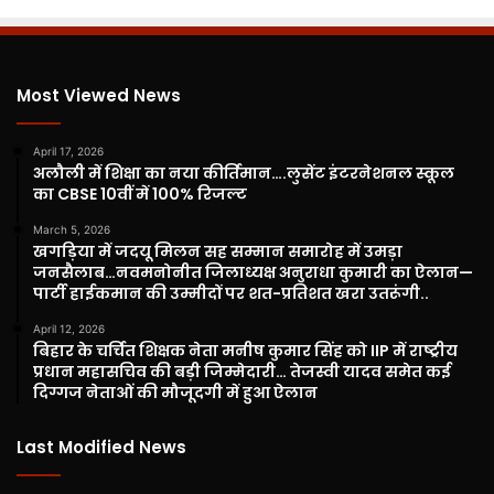
Most Viewed News
April 17, 2026
अलौली में शिक्षा का नया कीर्तिमान….लुसेंट इंटरनेशनल स्कूल
का CBSE 10वीं में 100% रिजल्ट
March 5, 2026
खगड़िया में जदयू मिलन सह सम्मान समारोह में उमड़ा
जनसैलाब…नवमनोनीत जिलाध्यक्ष अनुराधा कुमारी का ऐलान—
पार्टी हाईकमान की उम्मीदों पर शत-प्रतिशत खरा उतरूंगी..
April 12, 2026
बिहार के चर्चित शिक्षक नेता मनीष कुमार सिंह को IIP में राष्ट्रीय
प्रधान महासचिव की बड़ी जिम्मेदारी… तेजस्वी यादव समेत कई
दिग्गज नेताओं की मौजूदगी में हुआ ऐलान
Last Modified News