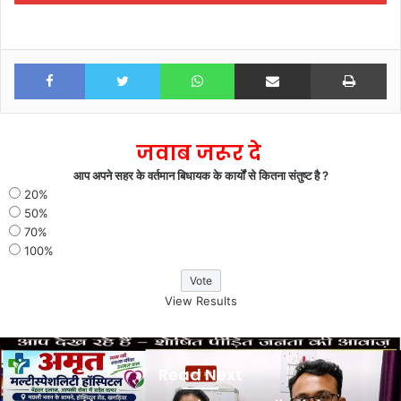
Facebook
Twitter
WhatsApp
Share via Email
Print
जवाब जरूर दे
आप अपने सहर के वर्तमान बिधायक के कार्यों से कितना संतुष्ट है ?
20%
50%
70%
100%
View Results
खगड़िया:
15
Read Next
आम मुद्दे
अगस्त