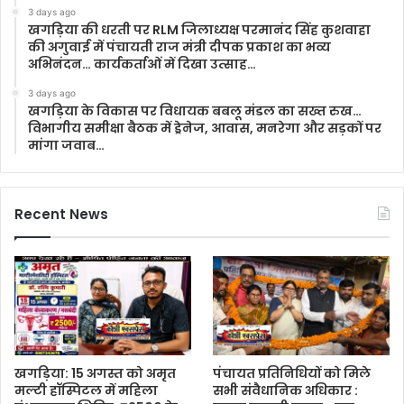
3 days ago
खगड़िया की धरती पर RLM जिलाध्यक्ष परमानंद सिंह कुशवाहा
की अगुवाई में पंचायती राज मंत्री दीपक प्रकाश का भव्य
अभिनंदन… कार्यकर्ताओं में दिखा उत्साह…
3 days ago
खगड़िया के विकास पर विधायक बबलू मंडल का सख्त रुख…
विभागीय समीक्षा बैठक में ड्रेनेज, आवास, मनरेगा और सड़कों पर
मांगा जवाब…
Recent News
खगड़िया: 15 अगस्त को अमृत
पंचायत प्रतिनिधियों को मिले
मल्टी हॉस्पिटल में महिला
सभी संवैधानिक अधिकार :