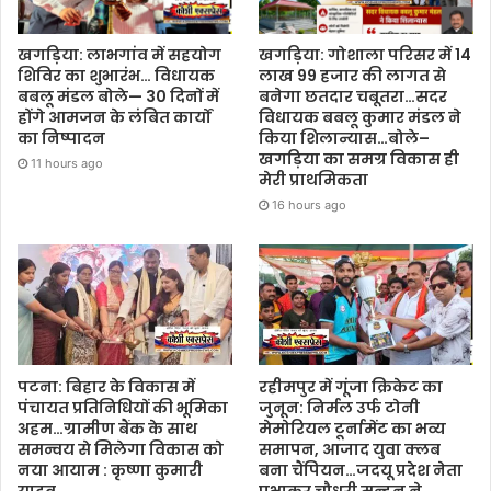
खगड़िया: लाभगांव में सहयोग
खगड़िया: गोशाला परिसर में 14
शिविर का शुभारंभ… विधायक
लाख 99 हजार की लागत से
बबलू मंडल बोले— 30 दिनों में
बनेगा छतदार चबूतरा…सदर
होंगे आमजन के लंबित कार्यों
विधायक बबलू कुमार मंडल ने
का निष्पादन
किया शिलान्यास…बोले–
खगड़िया का समग्र विकास ही
11 hours ago
मेरी प्राथमिकता
16 hours ago
पटना: बिहार के विकास में
रहीमपुर में गूंजा क्रिकेट का
पंचायत प्रतिनिधियों की भूमिका
जुनून: निर्मल उर्फ टोनी
अहम…ग्रामीण बैंक के साथ
मेमोरियल टूर्नामेंट का भव्य
समन्वय से मिलेगा विकास को
समापन, आजाद युवा क्लब
नया आयाम : कृष्णा कुमारी
बना चैंपियन…जदयू प्रदेश नेता
यादव
प्रभाकर चौधरी मन्टून ने