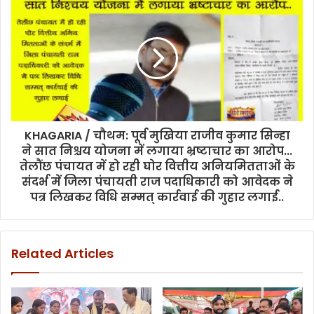
होगी
स्पष्ट..आमजन
को
मिलेगी
आसान,
जवाबदेह
और
समयबद्ध
सेवा…
KHAGARIA / चौथम: पूर्व मुखिया राजीव कुमार सिन्हा
ने सात निश्चय योजना में लगाया भ्रष्टाचार का आरोप...
तेलौंछ पंचायत में हो रही घोर वित्तीय अनियमितताओं के
संदर्भ में जिला पंचायती राज पदाधिकारी को आवेदक ने
पत्र लिखकर विधि सम्मत् कार्रवाई की गुहार लगाई..
Related Articles