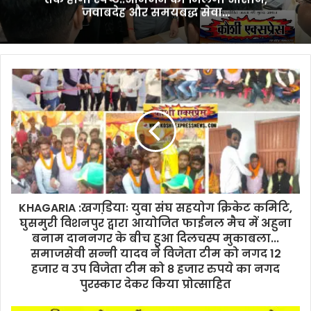
जवाबदेह और समयबद्ध सेवा…
विभाग
के
लिए
बनेगा
‘रेडी
रेकनर’
:
डीएम
विक्रम
विरकर…
फाइल
मूवमेंट
से
लेकर
KHAGARIA :खगडि़याः युवा संघ सहयोग क्रिकेट कमिटि,
आवेदन
घुसमुरी विशनपुर द्वारा आयोजित फाईनल मैच में अहुना
प्रक्रिया,
बनाम दाननगर के बीच हुआ दिलचस्प मुकाबला...
समय-
समाजसेवी सन्नी यादव ने विजेता टीम को नगद 12
सीमा
हजार व उप विजेता टीम को 8 हजार रुपये का नगद
और
पुरस्कार देकर किया प्रोत्साहित
चेकलिस्ट
तक