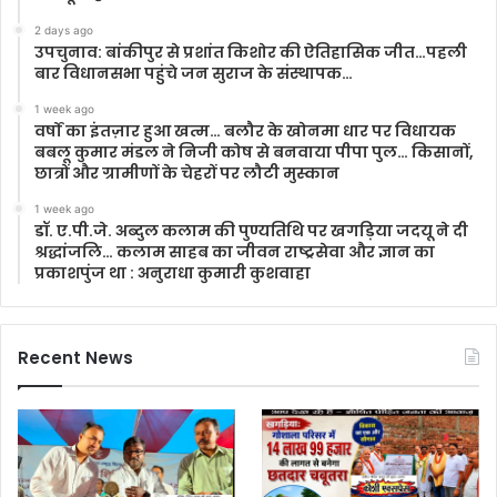
2 days ago
उपचुनाव: बांकीपुर से प्रशांत किशोर की ऐतिहासिक जीत…पहली
बार विधानसभा पहुंचे जन सुराज के संस्थापक…
1 week ago
वर्षों का इंतज़ार हुआ खत्म… बलौर के खोनमा धार पर विधायक
बबलू कुमार मंडल ने निजी कोष से बनवाया पीपा पुल… किसानों,
छात्रों और ग्रामीणों के चेहरों पर लौटी मुस्कान
1 week ago
डॉ. ए.पी.जे. अब्दुल कलाम की पुण्यतिथि पर खगड़िया जदयू ने दी
श्रद्धांजलि… कलाम साहब का जीवन राष्ट्रसेवा और ज्ञान का
प्रकाशपुंज था : अनुराधा कुमारी कुशवाहा
Recent News