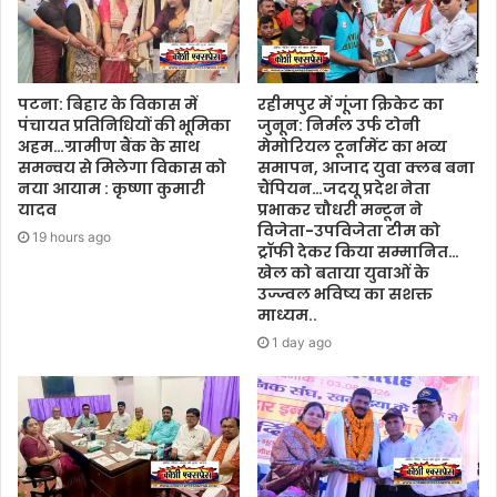
पटना: बिहार के विकास में
रहीमपुर में गूंजा क्रिकेट का
पंचायत प्रतिनिधियों की भूमिका
जुनून: निर्मल उर्फ टोनी
अहम…ग्रामीण बैंक के साथ
मेमोरियल टूर्नामेंट का भव्य
समन्वय से मिलेगा विकास को
समापन, आजाद युवा क्लब बना
नया आयाम : कृष्णा कुमारी
चैंपियन…जदयू प्रदेश नेता
यादव
प्रभाकर चौधरी मन्टून ने
विजेता-उपविजेता टीम को
19 hours ago
ट्रॉफी देकर किया सम्मानित…
खेल को बताया युवाओं के
उज्ज्वल भविष्य का सशक्त
माध्यम..
1 day ago