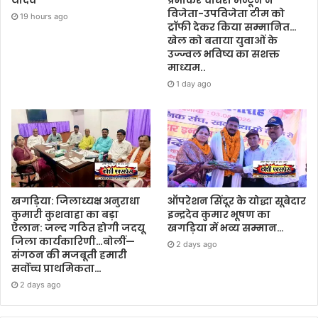
विजेता-उपविजेता टीम को
19 hours ago
ट्रॉफी देकर किया सम्मानित…
खेल को बताया युवाओं के
उज्ज्वल भविष्य का सशक्त
माध्यम..
1 day ago
खगड़िया: जिलाध्यक्ष अनुराधा
ऑपरेशन सिंदूर के योद्धा सूबेदार
कुमारी कुशवाहा का बड़ा
इन्द्रदेव कुमार भूषण का
ऐलान: जल्द गठित होगी जदयू
खगड़िया में भव्य सम्मान…
जिला कार्यकारिणी…बोलीं—
2 days ago
संगठन की मजबूती हमारी
सर्वोच्च प्राथमिकता…
2 days ago