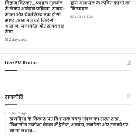
विक्रम विरकर… फाइल मूवमेंट
होंगे आमजन के लंबित कार्यों का
से लेकर आवेदन प्रक्रिया, समय-
निष्पादन
सीमा और चेकलिस्ट तक होगी
2 days ago
स्पष्ट..आमजन को मिलेगी
आसान, जवाबदेह और समयबद्ध
सेवा…
2 days ago
Live FM Radio
राजनीति
2 hours ago
खगड़िया के विकास पर विधायक बबलू मंडल का सख्त रुख…
विभागीय समीक्षा बैठक में ड्रेनेज, आवास, मनरेगा और सड़कों पर
मांगा जवाब…