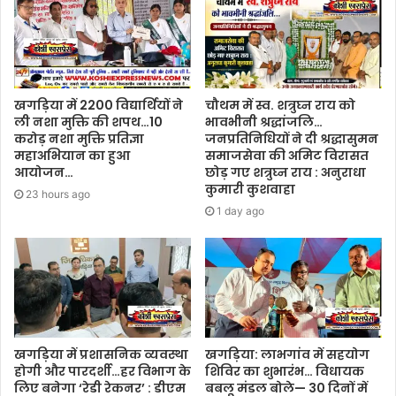
खगड़िया में 2200 विद्यार्थियों ने
चौथम में स्व. शत्रुघ्न राय को
ली नशा मुक्ति की शपथ…10
भावभीनी श्रद्धांजलि…
करोड़ नशा मुक्ति प्रतिज्ञा
जनप्रतिनिधियों ने दी श्रद्धासुमन
महाअभियान का हुआ
समाजसेवा की अमिट विरासत
आयोजन…
छोड़ गए शत्रुघ्न राय : अनुराधा
कुमारी कुशवाहा
23 hours ago
1 day ago
खगड़िया में प्रशासनिक व्यवस्था
खगड़िया: लाभगांव में सहयोग
होगी और पारदर्शी…हर विभाग के
शिविर का शुभारंभ… विधायक
लिए बनेगा ‘रेडी रेकनर’ : डीएम
बबलू मंडल बोले— 30 दिनों में