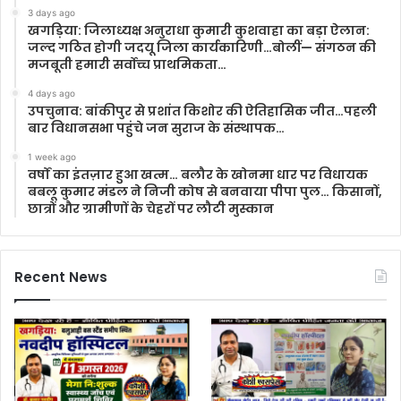
3 days ago
खगड़िया: जिलाध्यक्ष अनुराधा कुमारी कुशवाहा का बड़ा ऐलान:
जल्द गठित होगी जदयू जिला कार्यकारिणी…बोलीं— संगठन की
मजबूती हमारी सर्वोच्च प्राथमिकता…
4 days ago
उपचुनाव: बांकीपुर से प्रशांत किशोर की ऐतिहासिक जीत…पहली
बार विधानसभा पहुंचे जन सुराज के संस्थापक…
1 week ago
वर्षों का इंतज़ार हुआ खत्म… बलौर के खोनमा धार पर विधायक
बबलू कुमार मंडल ने निजी कोष से बनवाया पीपा पुल… किसानों,
छात्रों और ग्रामीणों के चेहरों पर लौटी मुस्कान
Recent News