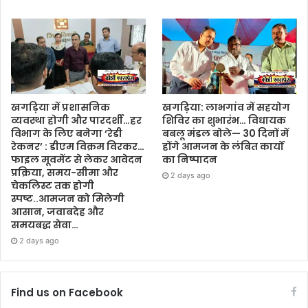
खगड़िया में प्रशासनिक
खगड़िया: लाभगांव में सहयोग
व्यवस्था होगी और पारदर्शी…हर
शिविर का शुभारंभ… विधायक
विभाग के लिए बनेगा ‘रेडी
बबलू मंडल बोले— 30 दिनों में
रेकनर’ : डीएम विक्रम विरकर…
होंगे आमजन के लंबित कार्यों
फाइल मूवमेंट से लेकर आवेदन
का निष्पादन
प्रक्रिया, समय-सीमा और
2 days ago
चेकलिस्ट तक होगी
स्पष्ट..आमजन को मिलेगी
आसान, जवाबदेह और
समयबद्ध सेवा…
2 days ago
Find us on Facebook