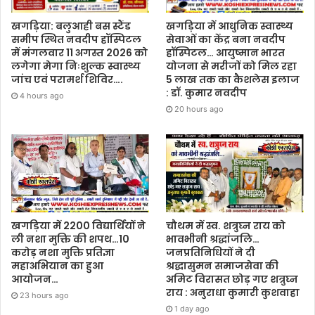
खगड़िया: बलुआही बस स्टैंड
खगड़िया में आधुनिक स्वास्थ्य
समीप स्थित नवदीप हॉस्पिटल
सेवाओं का केंद्र बना नवदीप
में मंगलवार 11 अगस्त 2026 को
हॉस्पिटल… आयुष्मान भारत
लगेगा मेगा निःशुल्क स्वास्थ्य
योजना से मरीजों को मिल रहा
जांच एवं परामर्श शिविर….
5 लाख तक का कैशलेस इलाज
: डॉ. कुमार नवदीप
4 hours ago
20 hours ago
खगड़िया में 2200 विद्यार्थियों ने
चौथम में स्व. शत्रुघ्न राय को
ली नशा मुक्ति की शपथ…10
भावभीनी श्रद्धांजलि…
करोड़ नशा मुक्ति प्रतिज्ञा
जनप्रतिनिधियों ने दी
महाअभियान का हुआ
श्रद्धासुमन समाजसेवा की
आयोजन…
अमिट विरासत छोड़ गए शत्रुघ्न
राय : अनुराधा कुमारी कुशवाहा
23 hours ago
1 day ago