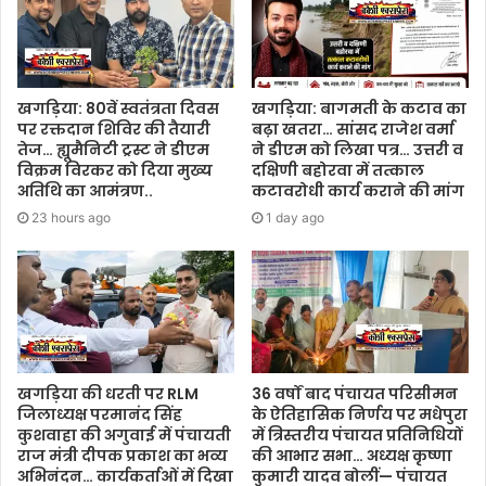
खगड़िया: 80वें स्वतंत्रता दिवस
खगड़िया: बागमती के कटाव का
पर रक्तदान शिविर की तैयारी
बढ़ा खतरा… सांसद राजेश वर्मा
तेज… ह्यूमैनिटी ट्रस्ट ने डीएम
ने डीएम को लिखा पत्र… उत्तरी व
विक्रम विरकर को दिया मुख्य
दक्षिणी बहोरवा में तत्काल
अतिथि का आमंत्रण..
कटावरोधी कार्य कराने की मांग
23 hours ago
1 day ago
खगड़िया की धरती पर RLM
36 वर्षों बाद पंचायत परिसीमन
जिलाध्यक्ष परमानंद सिंह
के ऐतिहासिक निर्णय पर मधेपुरा
कुशवाहा की अगुवाई में पंचायती
में त्रिस्तरीय पंचायत प्रतिनिधियों
राज मंत्री दीपक प्रकाश का भव्य
की आभार सभा… अध्यक्ष कृष्णा
अभिनंदन… कार्यकर्ताओं में दिखा
कुमारी यादव बोलीं— पंचायत