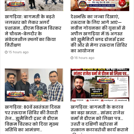
देशभक्ति का जज्बा दिखाएं,
खगड़िया: बागमती के बढ़ते
रक्तदान के लिए आगे आएं—
जलस्तर को लेकर अलर्ट
नवीन गोयनका की युवाओं से
प्रशासन…डीएम विक्रम विरकर
अपील खगड़िया में 15 अगस्त
ने चौथम-बेलदौर के
को ह्यूमैनिटी ब्लड डोनर्स ट्रस्ट
संवेदनशील स्थलों का किया
की ओर से मेगा रक्तदान शिविर
निरीक्षण
का आयोजन
15 hours ago
16 hours ago
खगड़िया: 80वें स्वतंत्रता दिवस
खगड़िया: बागमती के कटाव
पर रक्तदान शिविर की तैयारी
का बढ़ा खतरा… सांसद राजेश
तेज… ह्यूमैनिटी ट्रस्ट ने डीएम
वर्मा ने डीएम को लिखा पत्र…
विक्रम विरकर को दिया मुख्य
उत्तरी व दक्षिणी बहोरवा में
अतिथि का आमंत्रण..
तत्काल कटावरोधी कार्य कराने