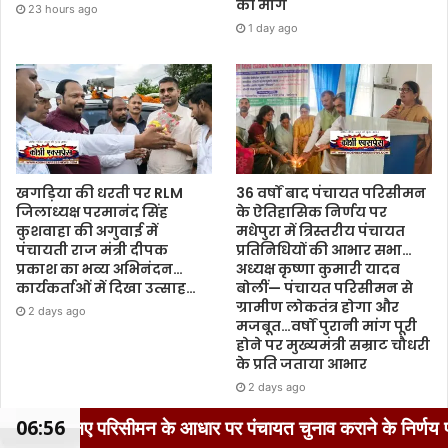
की मांग
23 hours ago
1 day ago
खगड़िया की धरती पर RLM
36 वर्षों बाद पंचायत परिसीमन
जिलाध्यक्ष परमानंद सिंह
के ऐतिहासिक निर्णय पर
कुशवाहा की अगुवाई में
मधेपुरा में त्रिस्तरीय पंचायत
पंचायती राज मंत्री दीपक
प्रतिनिधियों की आभार सभा…
प्रकाश का भव्य अभिनंदन…
अध्यक्ष कृष्णा कुमारी यादव
कार्यकर्ताओं में दिखा उत्साह…
बोलीं— पंचायत परिसीमन से
ग्रामीण लोकतंत्र होगा और
2 days ago
मजबूत…वर्षों पुरानी मांग पूरी
होने पर मुख्यमंत्री सम्राट चौधरी
के प्रति जताया आभार
2 days ago
ाव कराने के निर्णय पर मुख्यमंत्री के प्रति पंचायत प्रतिनिधियों न
06:56