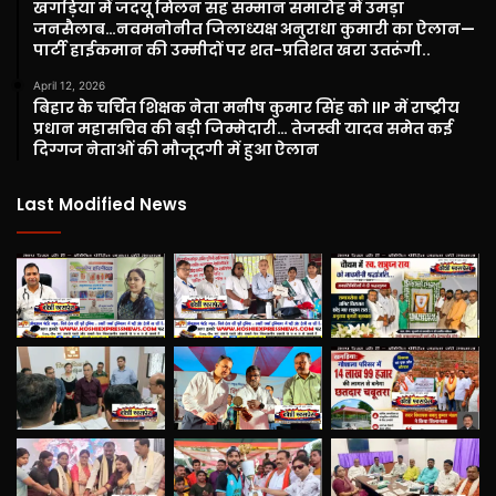
खगड़िया में जदयू मिलन सह सम्मान समारोह में उमड़ा
जनसैलाब…नवमनोनीत जिलाध्यक्ष अनुराधा कुमारी का ऐलान—
पार्टी हाईकमान की उम्मीदों पर शत-प्रतिशत खरा उतरूंगी..
April 12, 2026
बिहार के चर्चित शिक्षक नेता मनीष कुमार सिंह को IIP में राष्ट्रीय
प्रधान महासचिव की बड़ी जिम्मेदारी… तेजस्वी यादव समेत कई
दिग्गज नेताओं की मौजूदगी में हुआ ऐलान
Last Modified News