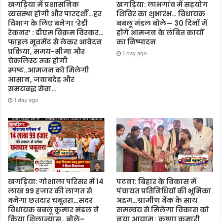
खगड़िया में प्रशासनिक
खगड़िया: लाभगांव में सहयोग
व्यवस्था होगी और पारदर्शी…हर
शिविर का शुभारंभ… विधायक
विभाग के लिए बनेगा ‘रेडी
बबलू मंडल बोले— 30 दिनों में
रेकनर’ : डीएम विक्रम विरकर…
होंगे आमजन के लंबित कार्यों
फाइल मूवमेंट से लेकर आवेदन
का निष्पादन
प्रक्रिया, समय-सीमा और
1 day ago
चेकलिस्ट तक होगी
स्पष्ट..आमजन को मिलेगी
आसान, जवाबदेह और
समयबद्ध सेवा…
1 day ago
खगड़िया: गोशाला परिसर में 14
पटना: बिहार के विकास में
लाख 99 हजार की लागत से
पंचायत प्रतिनिधियों की भूमिका
बनेगा छतदार चबूतरा…सदर
अहम…ग्रामीण बैंक के साथ
विधायक बबलू कुमार मंडल ने
समन्वय से मिलेगा विकास को
किया शिलान्यास…बोले–
नया आयाम : कृष्णा कुमारी