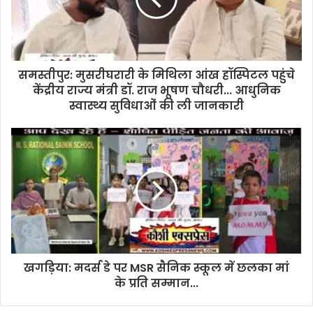
रहा
5
लाख
तक
का
समस्तीपुर: मुसरीघरारी के मिथिला आंख हॉस्पिटल पहुंचे
कैशलेस
केंद्रीय राज्य मंत्री डॉ. राज भूषण चौधरी... आधुनिक
इलाज
स्वास्थ्य सुविधाओं की ली जानकारी
:
डॉ.
कुमार
नवदीप
खगड़िया: मदर्स डे पर MSR सैनिक स्कूल में छलका मां
के प्रति सम्मान...