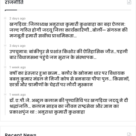
राजनीति
2 days ago
खगड़िया: जिलाध्यक्ष अनुराधा कुमारी कुशवाहा का बड़ा ऐलान:
जल्द गठित होगी जदयू जिला कार्यकारिणी…बोलीं— संगठन की
मजबूती हमारी सर्वोच्च प्राथमिकता…
3 days ago
उपचुनाव: बांकीपुर से प्रशांत किशोर की ऐतिहासिक जीत…पहली
बार विधानसभा पहुंचे जन सुराज के संस्थापक…
1 week ago
वर्षों का इंतज़ार हुआ खत्म… बलौर के खोनमा धार पर विधायक
बबलू कुमार मंडल ने निजी कोष से बनवाया पीपा पुल… किसानों,
छात्रों और ग्रामीणों के चेहरों पर लौटी मुस्कान
1 week ago
डॉ. ए.पी.जे. अब्दुल कलाम की पुण्यतिथि पर खगड़िया जदयू ने दी
श्रद्धांजलि… कलाम साहब का जीवन राष्ट्रसेवा और ज्ञान का
प्रकाशपुंज था : अनुराधा कुमारी कुशवाहा
Recent News