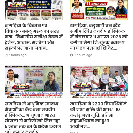
खगड़िया के विकास पर
खगड़िया: बलुआही बस स्टैंड
विधायक बबलू मंडल का सख्त
समीप स्थित नवदीप हॉस्पिटल
रुख…विभागीय समीक्षा बैठक में
में मंगलवार 11 अगस्त 2026 को
ड्रेनेज, आवास, मनरेगा और
लगेगा मेगा निःशुल्क स्वास्थ्य
सड़कों पर मांगा जवाब…
जांच एवं परामर्श शिविर….
7 hours ago
9 hours ago
खगड़िया में आधुनिक स्वास्थ्य
खगड़िया में 2200 विद्यार्थियों ने
सेवाओं का केंद्र बना नवदीप
ली नशा मुक्ति की शपथ…10
हॉस्पिटल… आयुष्मान भारत
करोड़ नशा मुक्ति प्रतिज्ञा
योजना से मरीजों को मिल रहा
महाअभियान का हुआ
5 लाख तक का कैशलेस इलाज
आयोजन…
: डॉ. कुमार नवदीप