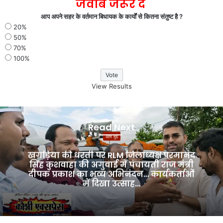
जवाब जरूर दे
आप अपने सहर के वर्तमान बिधायक के कार्यों से कितना संतुष्ट है ?
20%
50%
70%
100%
View Results
खगड़िया
की
Read Next
धरती
आम मुद्दे
पर
RLM
खगड़िया की धरती पर RLM जिलाध्यक्ष परमानंद
जिलाध्यक्ष
सिंह कुशवाहा की अगुवाई में पंचायती राज मंत्री
दीपक प्रकाश का भव्य अभिनंदन… कार्यकर्ताओं
परमानंद
में दिखा उत्साह…
सिंह
कुशवाहा
की
अगुवाई