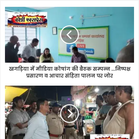
में
पंचायती
राज
मंत्री
दीपक
प्रकाश
का
भव्य
अभिनंदन…
कार्यकर्ताओं
में
खगड़िया में मीडिया कोषांग की बैठक सम्पन्न ...निष्पक्ष
दिखा
प्रसारण व आचार संहिता पालन पर जोर
उत्साह…