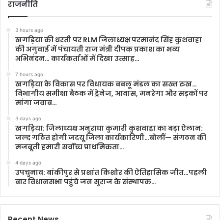
राजनीति
3 hours ago
खगड़िया की धरती पर RLM जिलाध्यक्ष परमानंद सिंह कुशवाहा
की अगुवाई में पंचायती राज मंत्री दीपक प्रकाश का भव्य
अभिनंदन… कार्यकर्ताओं में दिखा उत्साह…
7 hours ago
खगड़िया के विकास पर विधायक बबलू मंडल का सख्त रुख…
विभागीय समीक्षा बैठक में ड्रेनेज, आवास, मनरेगा और सड़कों पर
मांगा जवाब…
3 days ago
खगड़िया: जिलाध्यक्ष अनुराधा कुमारी कुशवाहा का बड़ा ऐलान:
जल्द गठित होगी जदयू जिला कार्यकारिणी…बोलीं— संगठन की
मजबूती हमारी सर्वोच्च प्राथमिकता…
4 days ago
उपचुनाव: बांकीपुर से प्रशांत किशोर की ऐतिहासिक जीत…पहली
बार विधानसभा पहुंचे जन सुराज के संस्थापक…
Recent News