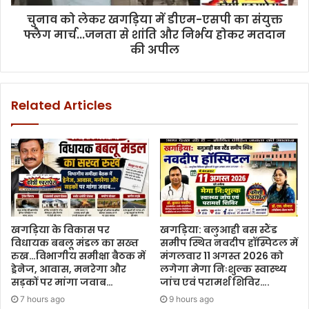
चुनाव को लेकर खगड़िया में डीएम-एसपी का संयुक्त
फ्लैग मार्च...जनता से शांति और निर्भय होकर मतदान
की अपील
Related Articles
खगड़िया के विकास पर
खगड़िया: बलुआही बस स्टैंड
विधायक बबलू मंडल का सख्त
समीप स्थित नवदीप हॉस्पिटल में
रुख…विभागीय समीक्षा बैठक में
मंगलवार 11 अगस्त 2026 को
ड्रेनेज, आवास, मनरेगा और
लगेगा मेगा निःशुल्क स्वास्थ्य
सड़कों पर मांगा जवाब…
जांच एवं परामर्श शिविर….
7 hours ago
9 hours ago