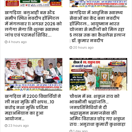
खगड़िया: बलुआही बस स्टैंड
खगड़िया में आधुनिक स्वास्थ्य
समीप स्थित नवदीप हॉस्पिटल
सेवाओं का केंद्र बना नवदीप
में मंगलवार 11 अगस्त 2026 को
हॉस्पिटल… आयुष्मान भारत
लगेगा मेगा निःशुल्क स्वास्थ्य
योजना से मरीजों को मिल रहा
जांच एवं परामर्श शिविर….
5 लाख तक का कैशलेस इलाज
: डॉ. कुमार नवदीप
4 hours ago
20 hours ago
खगड़िया में 2200 विद्यार्थियों ने
चौथम में स्व. शत्रुघ्न राय को
ली नशा मुक्ति की शपथ…10
भावभीनी श्रद्धांजलि…
करोड़ नशा मुक्ति प्रतिज्ञा
जनप्रतिनिधियों ने दी
महाअभियान का हुआ
श्रद्धासुमन समाजसेवा की
आयोजन…
अमिट विरासत छोड़ गए शत्रुघ्न
राय : अनुराधा कुमारी कुशवाहा
23 hours ago
1 day ago