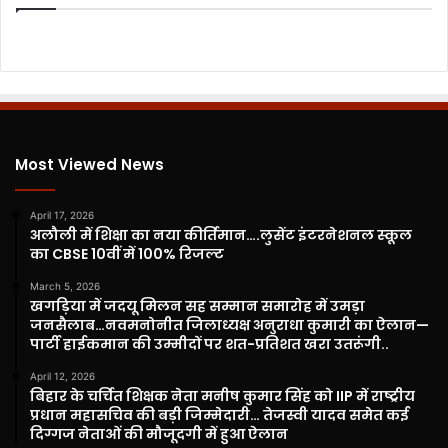
Most Viewed News
April 17, 2026
अलौली में शिक्षा का नया कीर्तिमान….लुसेंट इंटरनेशनल स्कूल
का CBSE 10वीं में 100% रिजल्ट
March 5, 2026
खगड़िया में जदयू मिलन सह सम्मान समारोह में उमड़ा
जनसैलाब…नवमनोनीत जिलाध्यक्ष अनुराधा कुमारी का ऐलान—
पार्टी हाईकमान की उम्मीदों पर शत-प्रतिशत खरा उतरूंगी..
April 12, 2026
बिहार के चर्चित शिक्षक नेता मनीष कुमार सिंह को IIP में राष्ट्रीय
प्रधान महासचिव की बड़ी जिम्मेदारी… तेजस्वी यादव समेत कई
दिग्गज नेताओं की मौजूदगी में हुआ ऐलान