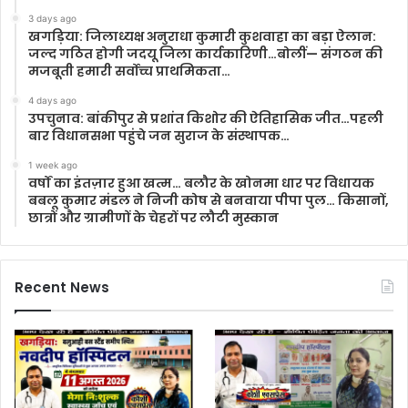
3 days ago
खगड़िया: जिलाध्यक्ष अनुराधा कुमारी कुशवाहा का बड़ा ऐलान:
जल्द गठित होगी जदयू जिला कार्यकारिणी…बोलीं— संगठन की
मजबूती हमारी सर्वोच्च प्राथमिकता…
4 days ago
उपचुनाव: बांकीपुर से प्रशांत किशोर की ऐतिहासिक जीत…पहली
बार विधानसभा पहुंचे जन सुराज के संस्थापक…
1 week ago
वर्षों का इंतज़ार हुआ खत्म… बलौर के खोनमा धार पर विधायक
बबलू कुमार मंडल ने निजी कोष से बनवाया पीपा पुल… किसानों,
छात्रों और ग्रामीणों के चेहरों पर लौटी मुस्कान
Recent News