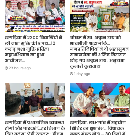
खगड़िया में 2200 विद्यार्थियों ने
चौथम में स्व. शत्रुघ्न राय को
ली नशा मुक्ति की शपथ…10
भावभीनी श्रद्धांजलि…
करोड़ नशा मुक्ति प्रतिज्ञा
जनप्रतिनिधियों ने दी श्रद्धासुमन
महाअभियान का हुआ
समाजसेवा की अमिट विरासत
आयोजन…
छोड़ गए शत्रुघ्न राय : अनुराधा
कुमारी कुशवाहा
23 hours ago
1 day ago
खगड़िया में प्रशासनिक व्यवस्था
खगड़िया: लाभगांव में सहयोग
होगी और पारदर्शी…हर विभाग के
शिविर का शुभारंभ… विधायक
लिए बनेगा ‘रेडी रेकनर’ : डीएम
बबलू मंडल बोले— 30 दिनों में