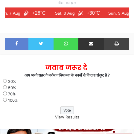
मौषम का हाल
+28°C
+30°C
+3
 Aug
Sat, 8 Aug
Sun, 9 Aug
Facebook
Twitter
WhatsApp
Share via Email
Print
जवाब जरूर दे
आप अपने सहर के वर्तमान बिधायक के कार्यों से कितना संतुष्ट है ?
20%
50%
70%
100%
View Results
खगड़िया