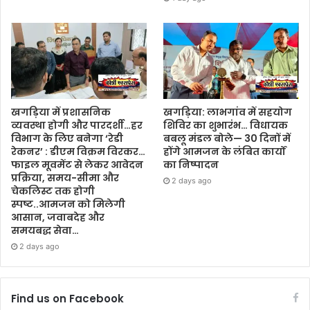
खगड़िया में प्रशासनिक
खगड़िया: लाभगांव में सहयोग
व्यवस्था होगी और पारदर्शी…हर
शिविर का शुभारंभ… विधायक
विभाग के लिए बनेगा ‘रेडी
बबलू मंडल बोले— 30 दिनों में
रेकनर’ : डीएम विक्रम विरकर…
होंगे आमजन के लंबित कार्यों
फाइल मूवमेंट से लेकर आवेदन
का निष्पादन
प्रक्रिया, समय-सीमा और
2 days ago
चेकलिस्ट तक होगी
स्पष्ट..आमजन को मिलेगी
आसान, जवाबदेह और
समयबद्ध सेवा…
2 days ago
Find us on Facebook