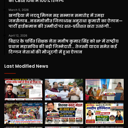
का CBSE 10वीं में 100% रिजल्ट
March 5, 2026
खगड़िया में जदयू मिलन सह सम्मान समारोह में उमड़ा
जनसैलाब…नवमनोनीत जिलाध्यक्ष अनुराधा कुमारी का ऐलान—
पार्टी हाईकमान की उम्मीदों पर शत-प्रतिशत खरा उतरूंगी..
April 12, 2026
बिहार के चर्चित शिक्षक नेता मनीष कुमार सिंह को IIP में राष्ट्रीय
प्रधान महासचिव की बड़ी जिम्मेदारी… तेजस्वी यादव समेत कई
दिग्गज नेताओं की मौजूदगी में हुआ ऐलान
Last Modified News