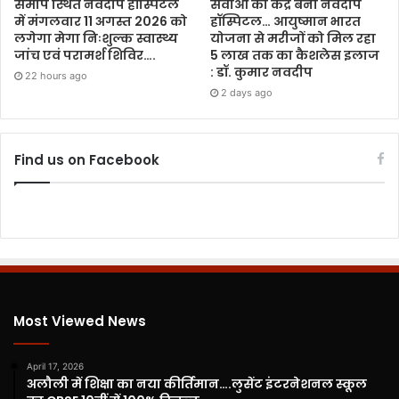
समीप स्थित नवदीप हॉस्पिटल
सेवाओं का केंद्र बना नवदीप
में मंगलवार 11 अगस्त 2026 को
हॉस्पिटल… आयुष्मान भारत
लगेगा मेगा निःशुल्क स्वास्थ्य
योजना से मरीजों को मिल रहा
जांच एवं परामर्श शिविर….
5 लाख तक का कैशलेस इलाज
: डॉ. कुमार नवदीप
22 hours ago
2 days ago
Find us on Facebook
Most Viewed News
April 17, 2026
अलौली में शिक्षा का नया कीर्तिमान….लुसेंट इंटरनेशनल स्कूल