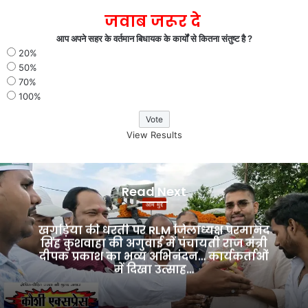
जवाब जरूर दे
आप अपने सहर के वर्तमान बिधायक के कार्यों से कितना संतुष्ट है ?
20%
50%
70%
100%
View Results
खगड़िया
की
Read Next
धरती
आम मुद्दे
पर
RLM
खगड़िया की धरती पर RLM जिलाध्यक्ष परमानंद
जिलाध्यक्ष
सिंह कुशवाहा की अगुवाई में पंचायती राज मंत्री
दीपक प्रकाश का भव्य अभिनंदन… कार्यकर्ताओं
परमानंद
में दिखा उत्साह…
सिंह
कुशवाहा
की