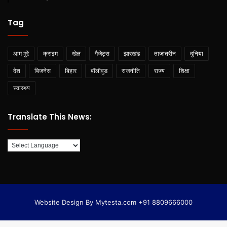
Tag
आम मुद्दे
क्राइम
खेल
गैजेट्स
झारखंड
ताज़ातरीन
दुनिया
देश
बिजनेस
बिहार
बॉलीवुड
राजनीति
राज्य
शिक्षा
स्वास्थ्य
Translate This News:
Website Design By Mytesta.com +91 8809666000