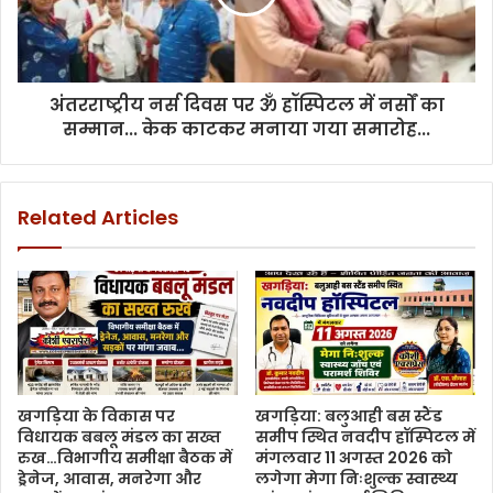
अंतरराष्ट्रीय नर्स दिवस पर ॐ हॉस्पिटल में नर्सों का
सम्मान... केक काटकर मनाया गया समारोह...
Related Articles
खगड़िया के विकास पर
खगड़िया: बलुआही बस स्टैंड
विधायक बबलू मंडल का सख्त
समीप स्थित नवदीप हॉस्पिटल में
रुख…विभागीय समीक्षा बैठक में
मंगलवार 11 अगस्त 2026 को
ड्रेनेज, आवास, मनरेगा और
लगेगा मेगा निःशुल्क स्वास्थ्य