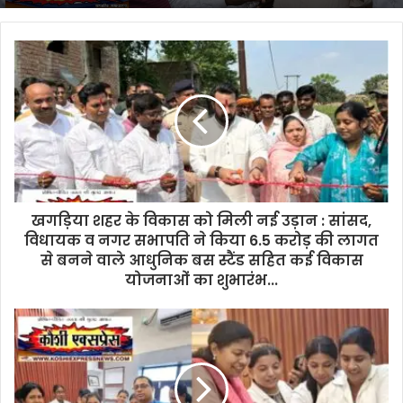
अगुवाई
में
पंचायती
राज
मंत्री
दीपक
प्रकाश
का
भव्य
अभिनंदन…
कार्यकर्ताओं
में
खगड़िया शहर के विकास को मिली नई उड़ान : सांसद,
दिखा
विधायक व नगर सभापति ने किया 6.5 करोड़ की लागत
उत्साह…
से बनने वाले आधुनिक बस स्टैंड सहित कई विकास
योजनाओं का शुभारंभ...