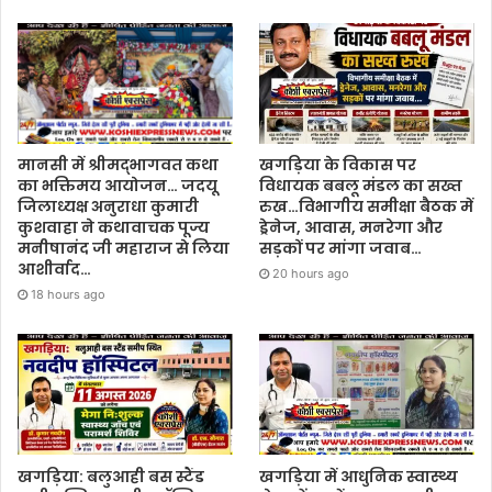
खगड़िया के विकास पर
मानसी में श्रीमद्भागवत कथा
विधायक बबलू मंडल का सख्त
का भक्तिमय आयोजन… जदयू
रुख…विभागीय समीक्षा बैठक में
जिलाध्यक्ष अनुराधा कुमारी
ड्रेनेज, आवास, मनरेगा और
कुशवाहा ने कथावाचक पूज्य
सड़कों पर मांगा जवाब…
मनीषानंद जी महाराज से लिया
आशीर्वाद…
20 hours ago
18 hours ago
खगड़िया: बलुआही बस स्टैंड
खगड़िया में आधुनिक स्वास्थ्य