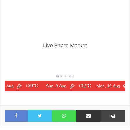
Live Share Market
मौषम का हाल
+30°C
+32°C
+31°
Sun, 9 Aug
Mon, 10 Aug
Facebook
Twitter
WhatsApp
Share via Email
Print